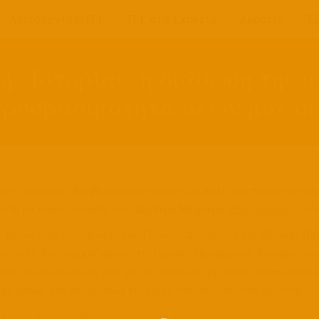
Λειτουργία Ο.Π.Ι.
Π.Ι. στα Σχολεία
Δράσεις
Σ
ς Ιστορίας, η διάσωση της 
προσβασιμότητα όλων μας σ
ικός Τασούλα Βερβενιώτη συνομιλεί με μέλη της παιδαγωγικής
ω θέμα στην εκπομπή του Δημήτρη Μεϊμάρη
«Ετεροτοπίες»
στ
 μέρες από τον θάνατο του Γενικού Διευθυντή της Εθνικής Βιβλ
ει εκεί. Και αφορά άμεσα τις Ομάδες Προφορικής Ιστορίας π
ορά όμως και όλους μας για το ποιος και με ποιον τρόπο διασώ
μη καθώς και τα σχετικά τεκμήρια που συνδέονται με αυτή.
 κανείς μέσω της πλατφόρμας mixcloud