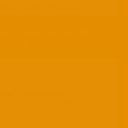
ύνδεσμοι – Χρήσιμα
Επικοινωνία
συλλογικής μας μνήμης
ε αυτή”
 ομάδας «Το Σκασιαρχείο» σχετικά με το
ο
2510radio
.
ιοθήκης Φ. Τσιμπόγλου και κάτι -όχι καλό-
ου καταγράφουν εθελοντικά τη μνήμη του τόπου
ζει και στη συνέχεια διαχειρίζεται τη συλλογική