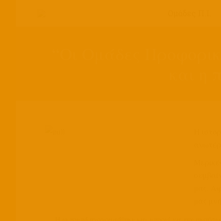
Ομάδες Π.Ι.
“Οι Ομάδες Προφορική
και η 
Η ιστορ
ανωτέρ
Μερικές
συμβαίν
μας. Αφ
μας μνή
Η εκπομπή ηχογραφήθηκε και μπορεί να την ακούσει