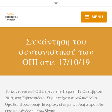
MENU
Ομάδες Π.Ι.
Συνάντηση του
Λειτουργία Ο.Π.Ι.
συντονιστικού των
Π.Ι. στα Σχολεία
ΟΠΙ στις 17/10/19
Δράσεις
Σύνδεσμοι – Χρήσιμα
Επικοινωνία
Το Συντονιστικό ΟΠΙ, έγινε την Πέμπτη 17 Οκτωβρίου
2019, στη Σιβιτανίδειο. Συμμετείχαν συνολικά δέκα
Ομάδες Προφορικής Ιστορίας, είτε με φυσική παρουσία
είτε με σύνδεση μέσω Skype.