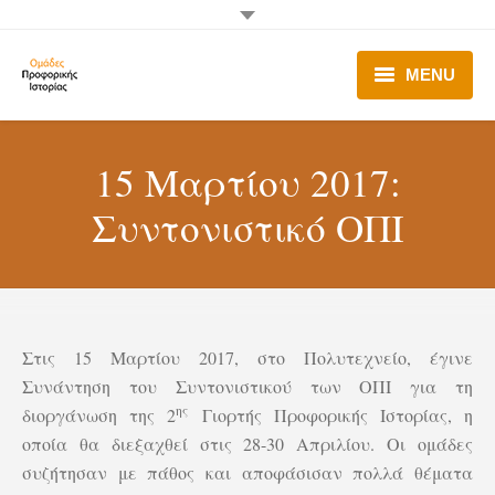
MENU
Ομάδες Π.Ι.
15 Μαρτίου 2017:
Λειτουργία Ο.Π.Ι.
Συντονιστικό ΟΠΙ
Π.Ι. στα Σχολεία
Δράσεις
Σύνδεσμοι – Χρήσιμα
Στις 15 Μαρτίου 2017, στο Πολυτεχνείο, έγινε
Συνάντηση του Συντονιστικού των ΟΠΙ για τη
Επικοινωνία
ης
διοργάνωση της 2
Γιορτής Προφορικής Ιστορίας, η
οποία θα διεξαχθεί στις 28-30 Απριλίου. Οι ομάδες
συζήτησαν με πάθος και αποφάσισαν πολλά θέματα