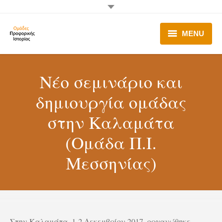
MENU
Ομάδες Π.Ι.
Νέο σεμινάριο και
Λειτουργία Ο.Π.Ι.
δημιουργία ομάδας
Π.Ι. στα Σχολεία
στην Καλαμάτα
Δράσεις
(Ομάδα Π.Ι.
Σύνδεσμοι – Χρήσιμα
Μεσσηνίας)
Επικοινωνία
Στην Καλαμάτα, 1-2 Δεκεμβρίου 2017, οργανώθηκε