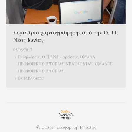
Σεμινάριο χαρτογράφησης από την Ο.Π.Ι.
Νέας Ιωνίας
05/06/2017
Εκδηλώσεις
,
Ο.Π.Ι.Ν.Ι.- Δράσεις
,
ΟΜΑΔΑ
ΠΡΟΦΟΡΙΚΗΣ ΙΣΤΟΡΙΑΣ ΝΕΑΣ ΙΩΝΙΑΣ
,
ΟΜΑΔΕΣ
ΠΡΟΦΟΡΙΚΗΣ ΙΣΤΟΡΙΑΣ
By
f41906kand
Ⓒ Ομάδες Προφορικής Ιστορίας