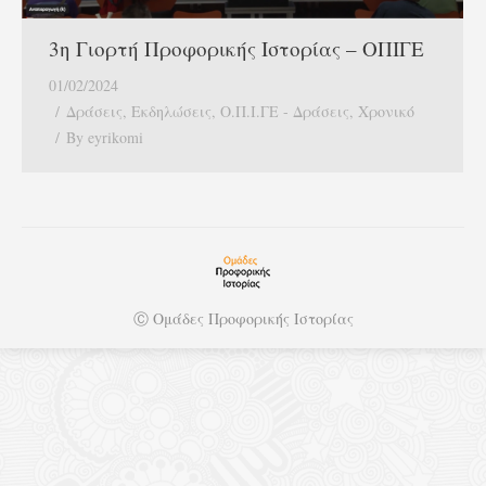
3η Γιορτή Προφορικής Ιστορίας – ΟΠΙΓΕ
01/02/2024
Δράσεις
,
Εκδηλώσεις
,
Ο.Π.Ι.ΓΕ - Δράσεις
,
Χρονικό
By
eyrikomi
Ⓒ Ομάδες Προφορικής Ιστορίας