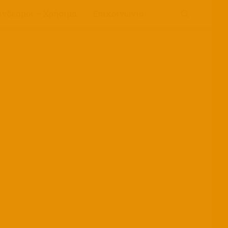
ύνδεσμοι – Χρήσιμα
Επικοινωνία
υρίες”
By
eyrikomi
By
eyrikomi