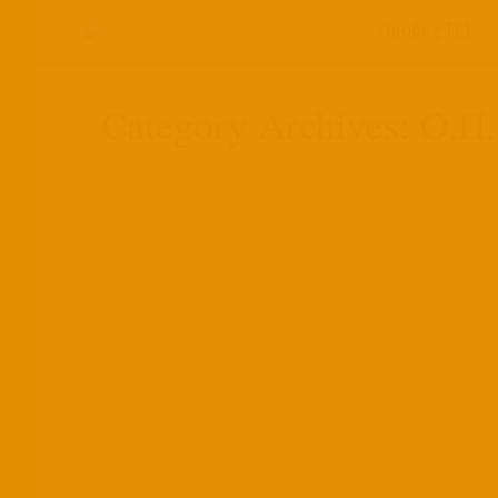
Ομάδες Π.Ι.
Category Archives:
Ο.Π.
Βιβλιοπαρουσίαση: “Γαζώνοντας τη Ζω
22/06/2026
Δράσεις
,
Ο.Π.Ι.Α. - Δράσεις
,
ΟΜΑΔΑ Π
Νέο βιβλίο «Γαζώνοντας τη ζωή» – ΟΠ
15/05/2026
Δράσεις
,
Ο.Π.Ι.Α. - Δράσεις
,
ΟΜΑΔΑ Π