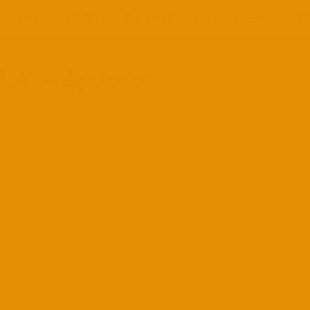
Λειτουργία Ο.Π.Ι.
Π.Ι. στα Σχολεία
Δράσεις
Σ
Ι.Α. – Δράσεις
ή. Ελληνίδες Μοδίστρες, μέσα από προφορικές μαρτ
ΡΟΦΟΡΙΚΗΣ ΙΣΤΟΡΙΑΣ ΑΘΗΝΑΣ
,
ΟΜΑΔΕΣ ΠΡΟΦΟΡΙΚΗΣ ΙΣΤΟΡΙΑΣ
ΙΑ
ΡΟΦΟΡΙΚΗΣ ΙΣΤΟΡΙΑΣ ΑΘΗΝΑΣ
,
ΟΜΑΔΕΣ ΠΡΟΦΟΡΙΚΗΣ ΙΣΤΟΡΙΑΣ