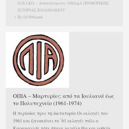
Ο.Π.Ι.ΚΟ. - Αποσπάσματα
,
ΟΜΑΔΑ ΠΡΟΦΟΡΙΚΗΣ
ΙΣΤΟΡΙΑΣ ΚΟΛΩΝΑΚΙΟΥ
By
f41906kand
ΟΠΙΑ – Μαρτυρίες: από τα Ιουλιανά έως
το Πολυτεχνείο (1961-1974)
Η περίοδος πριν τη δικτατορία Οι εκλογές του
1961 και ξανακάνει το ΄61 εκλογές πάλι ο
Καραμανλής τότε ήτανε μεγάλη βία και νοθεία