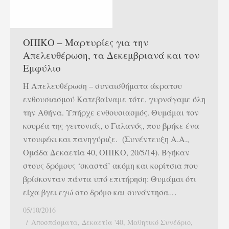
ΟΠΙΚΟ – Μαρτυρίες για την
Απελευθέρωση, τα Δεκεμβριανά και τον
Εμφύλιο
Η Απελευθέρωση – συναισθήματα άκρατου
ενθουσιασμού Κατεβαίναμε τότε, γυρνάγαμε όλη
την Αθήνα. Υπήρχε ενθουσιασμός. Θυμάμαι τον
κουρέα της γειτονιάς, ο Γαλανός, που βρήκε ένα
ντουφέκι και πανηγύριζε. (Συνέντευξη Α.Α.,
Ομάδα Δεκαετία 40, ΟΠΙΚΟ, 20/5/14). Βγήκαν
στους δρόμους ‘σκαστά’ ακόμη και κορίτσια που
βρίσκονταν πάντα υπό επιτήρηση: Θυμάμαι ότι
είχα βγει εγώ στο δρόμο και συνάντησα…
05/10/2016
Αποσπάσματα
,
Δεκαετία '40
,
Μαθητικό Συνέδριο
,