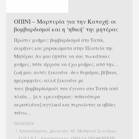
ΟΠΙΝΙ – Μαρτυρία για την Κατοχή: οι
βομβαρδισμοί και η ‘ηθική’ της μητέρας
Πρώτες μνήμες: βομβαρδισμοί στο Τατόι,
σειρήνες και χαρακώματα στην Πλατεία της
Μητέρας Αν μου ζητάτε να σας πω κάποιες
μνήμες, πότε άρχισα να έχω μνήμες, από την…
ζωή μου, αυτές ξεκινάνε -δεν θυμάμαι, βέβαια,
ημερομηνίες- αλλά ξεκινάνε με
τους βομβαρδισμούς που έγιναν στο Τατόι από
πλοία… [σ.τ. ερευνήτριας: πιθανότερο
αεροπλάνα] αγγλικά και περνώντας οι οβίδες
πάνω…
06/10/2016
Αποσπάσματα
,
Δεκαετία '40
,
Μαθητικό Συνέδριο
,
Ο.Π.Ι.Ν.Ι.- Αποσπάσματα
,
ΟΜΑΔΑ ΠΡΟΦΟΡΙΚΗΣ