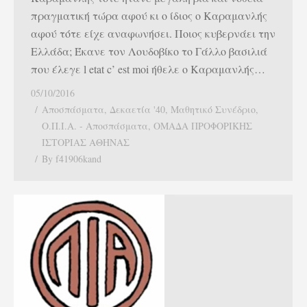
πραγματική τώρα αφού κι ο ίδιος ο Καραμανλής
αφού τότε είχε αναφωνήσει. Ποιος κυβερνάει την
Ελλάδα; Έκανε τον Λουδοβίκο το Γάλλο βασιλιά
που έλεγε l etat c’ est moi ήθελε ο Καραμανλής…
05/10/2016
Αποσπάσματα
,
Δεκαετία '40
,
Μαθητικό Συνέδριο
,
Ο.Π.Ι.Α. - Αποσπάσματα
,
ΟΜΑΔΑ ΠΡΟΦΟΡΙΚΗΣ
ΙΣΤΟΡΙΑΣ ΑΘΗΝΑΣ
By
f41906kand