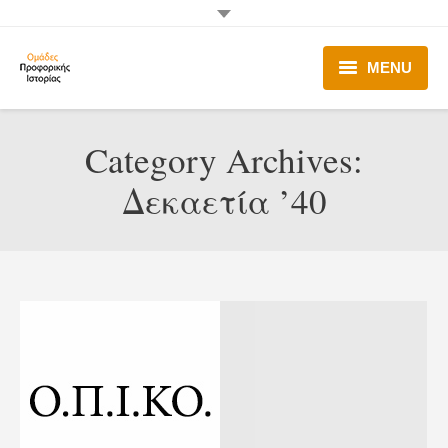
MENU
Ομάδες Π.Ι.
Category Archives:
Λειτουργία Ο.Π.Ι.
Δεκαετία ’40
Π.Ι. στα Σχολεία
Δράσεις
Σύνδεσμοι – Χρήσιμα
Επικοινωνία