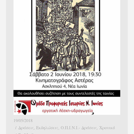
19/05/2018
Δράσεις
,
Εκδηλώσεις
,
Ο.Π.Ι.Ν.Ι.- Δράσεις
,
Χρονικό