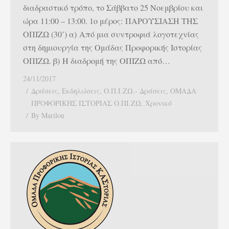
διαδραστικό τρόπο, το Σάββατο 25 Νοεμβρίου και
ώρα 11:00 – 13:00. 1ο μέρος: ΠΑΡΟΥΣΙΑΣΗ ΤΗΣ
ΟΠΙΖΩ (30’) α) Από μια συντροφιά λογοτεχνίας
στη δημιουργία της Ομάδας Προφορικής Ιστορίας
ΟΠΙΖΩ. β) Η διαδρομή της ΟΠΙΖΩ από…
24/11/2017
Δράσεις
,
Εκδηλώσεις
,
Ο.Π.Ι.ΖΩ.- Δράσεις
,
ΟΜΑΔΑ
ΠΡΟΦΟΡΙΚΗΣ ΙΣΤΟΡΙΑΣ Ο.ΠΙ.ΖΩ
,
Χρονικό
By
Marilou