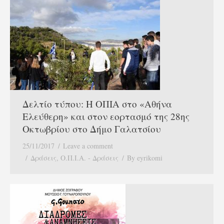
Δελτίο τύπου: H ΟΠΙΑ στο «Αθήνα
Ελεύθερη» και στον εορτασμό της 28ης
Οκτωβρίου στο Δήμο Γαλατσίου
25/11/2017
Leave a comment
Δράσεις
,
Ο.Π.Ι.Α. - Δράσεις
By
eyrikomi